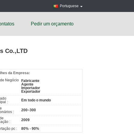
Portuguese
ntatos
Pedir um orçamento
es Co.,LTD
lhes da Empresa:
 de Negócio
Fabricante
Agente
Importador
Exportador
cado
Em todo o mundo
ipal :
de
200~300
onários :
de
2009
ação :
rtação pc :
80% - 90%