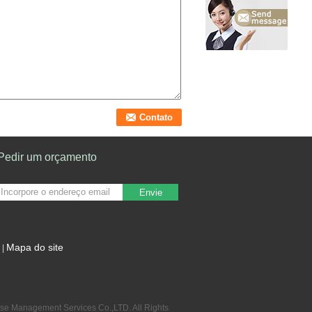
Pedir um orçamento
Envie
Mapa do site
|
Site para celular
ise Management Services Co.,LTD. All Rights