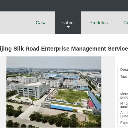
Casa
sobre
Produtos
Co
ijing Silk Road Enterprise Management Servic
Deta
Tipo
:
Mer
princ
N º 
funci
Ano 
Fund
Expo