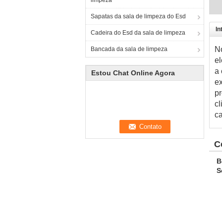
limpeza
Sapatas da sala de limpeza do Esd
In
Cadeira do Esd da sala de limpeza
No
Bancada da sala de limpeza
el
a 
Estou Chat Online Agora
ex
pr
cl
ca
C
B
S