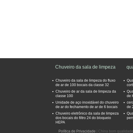
Chuveiro da sala de limpeza
qua
Chuveiro da sala de limpeza do fluxo
Qua
de ar de 100 bocais da classe 32
cor
Chuveiro de ar da sala de limpeza da
Quar
classe 100
de 
Unidade de aço inoxidável do chuveiro
cer
de ar do fechamento de ar de 6 bocais
de 
Chuveiro eletrônico da sala de limpeza
Qua
dos bocais do filtro 24 do bloqueio
per
HEPA
Política de Privacidade
| China bom qualidade 