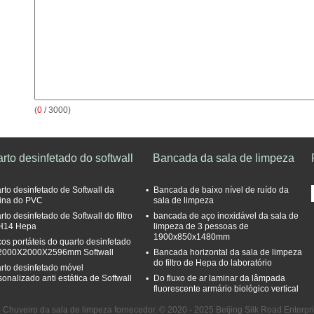
(
0
/ 3000)
rto desinfetado do softwall
Bancada da sala de limpeza
rto desinfetado de Softwall da
Bancada de baixo nível de ruído da
tina do PVC
sala de limpeza
to desinfetado de Softwall do filtro
bancada de aço inoxidável da sala de
H14 Hepa
limpeza de 3 pessoas de
1900x850x1480mm
cos portáteis do quarto desinfetado
2000X2000X2596mm Softwall
Bancada horizontal da sala de limpeza
do filtro de Hepa do laboratório
rto desinfetado móvel
sonalizado anti estática de Softwall
Do fluxo de ar laminar da lâmpada
fluorescente armário biológico vertical
Chuveiro da sala de limpeza fornecedor. © 2020 - 2025 Beijing Silk Road Enterpr